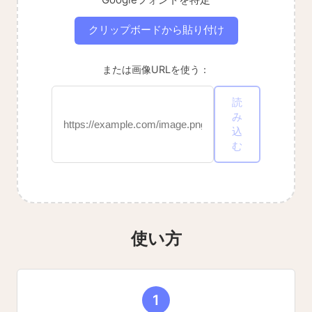
クリップボードから貼り付け
または画像URLを使う：
読
み
込
む
使い方
1