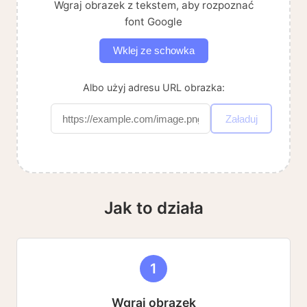
Wgraj obrazek z tekstem, aby rozpoznać
font Google
Wklej ze schowka
Albo użyj adresu URL obrazka:
Załaduj
Jak to działa
1
Wgraj obrazek